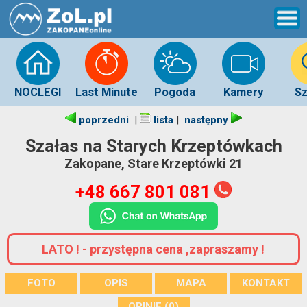
NOCLEGI
Last Minute
Pogoda
Kamery
Sz
|
|
poprzedni
lista
następny
Szałas na Starych Krzeptówkach
Zakopane, Stare Krzeptówki 21
+48 667 801 081
LATO ! - przystępna cena ,zapraszamy !
FOTO
OPIS
MAPA
KONTAKT
OPINIE (0)