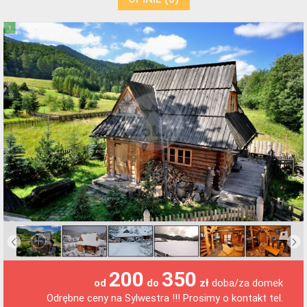
1
200
350
doba/za domek
od
do
zł
Odrębne ceny na Sylwestra !!! Prosimy o kontakt tel.