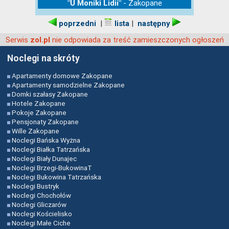
- Zakopane
"U Moniki Lidii"
|
|
poprzedni
lista
następny
Serwis
nie odpowiada za treść zamieszczonych ogłoszeń
zol.pl
Noclegi na skróty
Apartamenty domowe Zakopane
Apartamenty samodzielne Zakopane
Domki szałasy Zakopane
Hotele Zakopane
Pokoje Zakopane
Pensjonaty Zakopane
Wille Zakopane
Noclegi Bańska Wyżna
Noclegi Białka Tatrzańska
Noclegi Biały Dunajec
Noclegi Brzegi-BukowinaT
Noclegi Bukowina Tatrzańska
Noclegi Bustryk
Noclegi Chochołów
Noclegi Gliczarów
Noclegi Kościelisko
Noclegi Małe Ciche