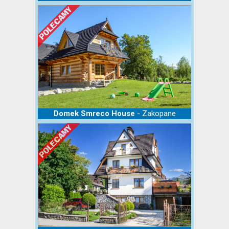
- Zakopane
Domek Smreco House