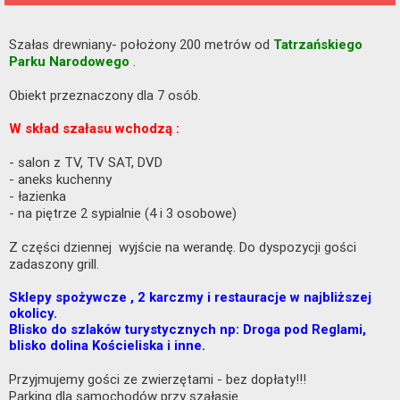
Szałas drewniany- położony 200 metrów od
Tatrzańskiego
.
Parku Narodowego
Obiekt przeznaczony dla 7 osób.
W skład szałasu wchodzą :
- salon z TV, TV SAT, DVD
- aneks kuchenny
- łazienka
- na piętrze 2 sypialnie (4 i 3 osobowe)
Z części dziennej wyjście na werandę. Do dyspozycji gości
zadaszony grill.
Sklepy spożywcze , 2 karczmy i restauracje w najbliższej
okolicy.
Blisko do szlaków turystycznych np: Droga pod Reglami,
blisko dolina Kościeliska i inne.
Przyjmujemy gości ze zwierzętami - bez dopłaty!!!
Parking dla samochodów przy szałasie.