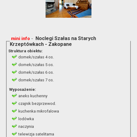
-
Noclegi Szałas na Starych
mini info
Krzeptówkach - Zakopane
Struktura obiektu:
domek/szałas 4 os.
domek/szałas 5 os.
domek/szałas 6 os.
domek/szałas 7 os.
Wyposażenie:
aneks kuchenny
czajnik bezprzewod.
kuchenka mikrofalowa
lodówka
naczynia
telewizja satelitarna