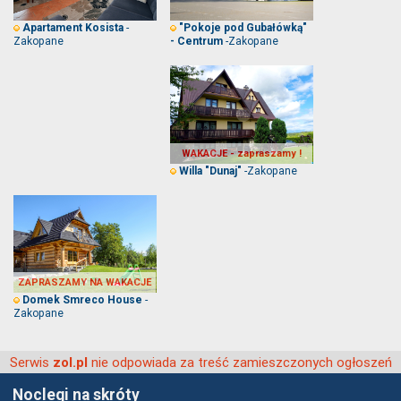
-
"Pokoje pod Gubałówką"
Apartament Kosista
-Zakopane
Zakopane
- Centrum
WAKACJE - zapraszamy !
-Zakopane
Willa "Dunaj"
ZAPRASZAMY NA WAKACJE
-
Domek Smreco House
Zakopane
Serwis
nie odpowiada za treść zamieszczonych ogłoszeń
zol.pl
Noclegi na skróty