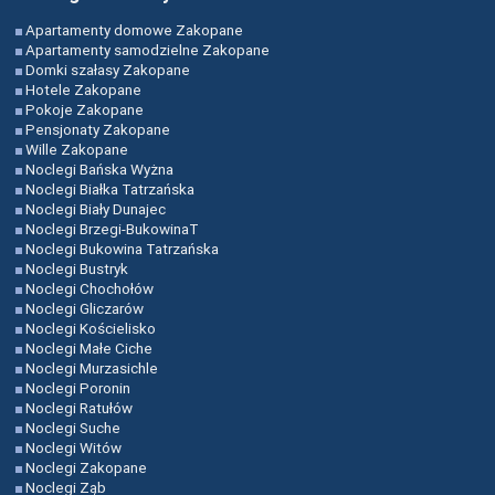
Apartamenty domowe Zakopane
Apartamenty samodzielne Zakopane
Domki szałasy Zakopane
Hotele Zakopane
Pokoje Zakopane
Pensjonaty Zakopane
Wille Zakopane
Noclegi Bańska Wyżna
Noclegi Białka Tatrzańska
Noclegi Biały Dunajec
Noclegi Brzegi-BukowinaT
Noclegi Bukowina Tatrzańska
Noclegi Bustryk
Noclegi Chochołów
Noclegi Gliczarów
Noclegi Kościelisko
Noclegi Małe Ciche
Noclegi Murzasichle
Noclegi Poronin
Noclegi Ratułów
Noclegi Suche
Noclegi Witów
Noclegi Zakopane
Noclegi Ząb