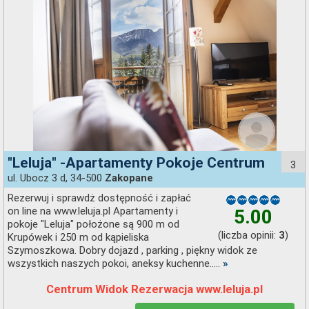
"Leluja" -Apartamenty Pokoje Centrum
3
ul. Ubocz 3 d, 34-500
Zakopane
Rezerwuj i sprawdż dostępność i zapłać
on line na www.leluja.pl Apartamenty i
5.00
pokoje "Leluja" położone są 900 m od
(liczba opinii:
)
3
Krupówek i 250 m od kąpieliska
Szymoszkowa. Dobry dojazd , parking , piękny widok ze
wszystkich naszych pokoi, aneksy kuchenne.....
»
Centrum Widok Rezerwacja www.leluja.pl