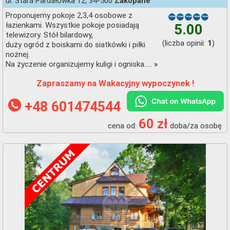
ul. Stara Pardałówka 12, 34-500
Zakopane
Proponujemy pokoje 2,3,4 osobowe z
łazienkami. Wszystkie pokoje posiadają
5.00
telewizory. Stół bilardowy,
(liczba opinii:
)
1
duży ogród z boiskami do siatkówki i piłki
nożnej.
Na życzenie organizujemy kuligi i ogniska.....
»
Zapraszamy na Wakacyjny wypoczynek !
+48 601474544
60 zł
cena od:
doba/za osobę