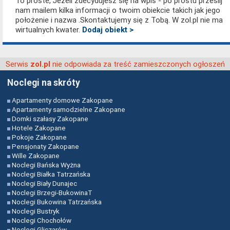
To proste, Jeżeli zdecydujesz się na wpis - po prostu prześlij
nam mailem kilka informacji o twoim obiekcie takich jak jego
położenie i nazwa .Skontaktujemy się z Tobą. W zol.pl nie ma
wirtualnych kwater.
Dodaj obiekt >
Serwis
nie odpowiada za treść zamieszczonych ogłoszeń
zol.pl
Noclegi na skróty
Apartamenty domowe Zakopane
Apartamenty samodzielne Zakopane
Domki szałasy Zakopane
Hotele Zakopane
Pokoje Zakopane
Pensjonaty Zakopane
Wille Zakopane
Noclegi Bańska Wyżna
Noclegi Białka Tatrzańska
Noclegi Biały Dunajec
Noclegi Brzegi-BukowinaT
Noclegi Bukowina Tatrzańska
Noclegi Bustryk
Noclegi Chochołów
Noclegi Gliczarów