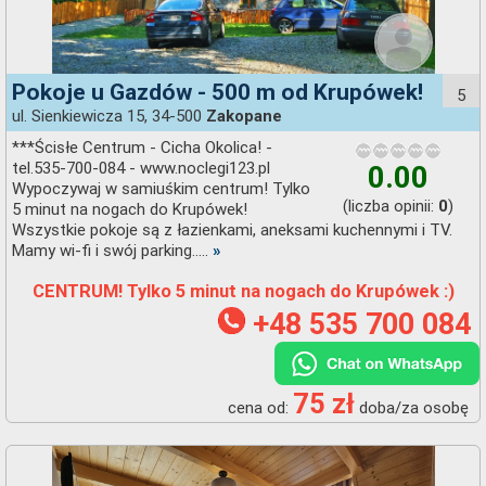
Pokoje u Gazdów - 500 m od Krupówek!
5
ul. Sienkiewicza 15, 34-500
Zakopane
***Ścisłe Centrum - Cicha Okolica! -
tel.535-700-084 - www.noclegi123.pl
0.00
Wypoczywaj w samiuśkim centrum! Tylko
(liczba opinii:
)
0
5 minut na nogach do Krupówek!
Wszystkie pokoje są z łazienkami, aneksami kuchennymi i TV.
Mamy wi-fi i swój parking.....
»
CENTRUM! Tylko 5 minut na nogach do Krupówek :)
+48 535 700 084
75 zł
cena od:
doba/za osobę