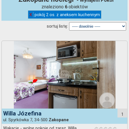
- Wynajem Pokoi
znaleziono
obiektów
6
X
pokój 2 os. z aneksem kuchennym
sortuj listę:
Willa Józefina
1
ul. Spyrkówka 7, 34-500
Zakopane
Wakacje - wolne pokoje od zaraz. Willa