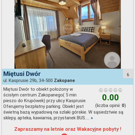
Miętusi Dwór
6
ul. Kasprusie 29b, 34-500
Zakopane
Miętusi Dwór to obiekt położony w
ścisłym centrum Zakopanego( 5 min
0.00
pieszo do Krupówek) przy ulicy Kasprusie.
(liczba opinii:
)
0
Oferujemy bezpłatny parking. Obiekt jest
świetną bazą wypadową na szlaki górskie. W sąsiedztwie są
sklepy, apteka, kawiarnia, przystanek BUS.....
»
Zapraszamy na letnie oraz Wakacyjne pobyty !