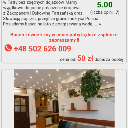
w Tatry bez zbędnych dojazdów. Mamy
5.00
wyjątkowo dogodne połączenie drogowe
(liczba opinii:
)
7
z Zakopanem i Bukowiną Tatrzańską oraz
Słowacją poprzez przejście graniczne Łysa Polana.
Posiadamy basen na lato z podgrzewaną wodą. ....
»
Basen zewnętrzny w cenie pobytu,duże zaplecze
zapraszamy !!
+48 502 626 009
50 zł
cena od:
doba/za osobę