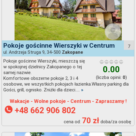
Pokoje gościnne Wierszyki w Centrum
7
ul. Andrzeja Struga 9, 34-500
Zakopane
Pokoje gościnne Wierszyki, mieszczą się
w spokojnej dzielnicy Zakopanego o tej
0.00
samej nazwie.
(liczba opinii:
)
0
Komfortowe obszerne pokoje 2, 3 i 4
osobowe, we wszystkich pokojach łazienka.Własny parking dla
Gości, grill, ognisko. Zniżki dla dzieci.....
»
Wakacje - Wolne pokoje - Centrum - Zapraszamy !
+48 662 906 802
70 zł
cena od:
doba/za osobę