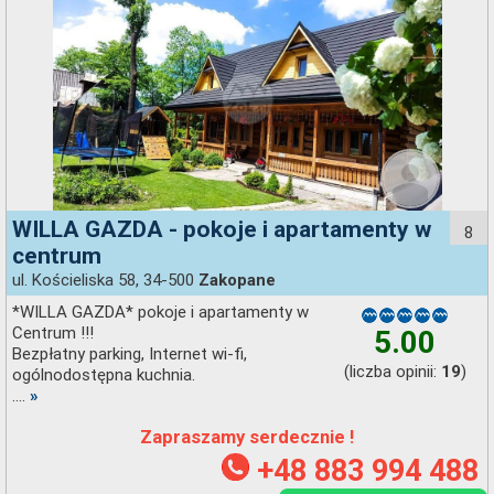
WILLA GAZDA - pokoje i apartamenty w
8
centrum
ul. Kościeliska 58, 34-500
Zakopane
*WILLA GAZDA* pokoje i apartamenty w
Centrum !!!
5.00
Bezpłatny parking, Internet wi-fi,
(liczba opinii:
)
19
ogólnodostępna kuchnia.
....
»
Zapraszamy serdecznie !
+48 883 994 488