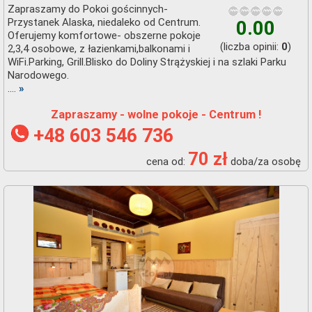
Zapraszamy do Pokoi gościnnych-
Przystanek Alaska, niedaleko od Centrum.
0.00
Oferujemy komfortowe- obszerne pokoje
(liczba opinii:
)
0
2,3,4 osobowe, z łazienkami,balkonami i
WiFi.Parking, Grill.Blisko do Doliny Strążyskiej i na szlaki Parku
Narodowego.
....
»
Zapraszamy - wolne pokoje - Centrum !
+48 603 546 736
70 zł
cena od:
doba/za osobę