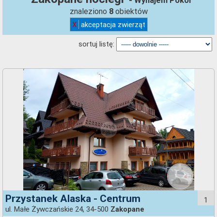
- Wynajem Pokoi
znaleziono
obiektów
8
X
akceptacja zwierząt
sortuj listę:
Przystanek Alaska - Centrum
1
ul. Małe Żywczańskie 24, 34-500
Zakopane