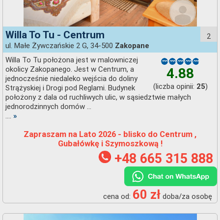
Willa To Tu - Centrum
2
ul. Małe Żywczańskie 2 G, 34-500
Zakopane
Willa To Tu położona jest w malowniczej
okolicy Zakopanego. Jest w Centrum, a
4.88
jednocześnie niedaleko wejścia do doliny
(liczba opinii:
)
25
Strążyskiej i Drogi pod Reglami. Budynek
położony z dala od ruchliwych ulic, w sąsiedztwie małych
jednorodzinnych domów ...
....
»
Zapraszam na Lato 2026 - blisko do Centrum ,
Gubałówkę i Szymoszkową !
+48 665 315 888
60 zł
cena od:
doba/za osobę