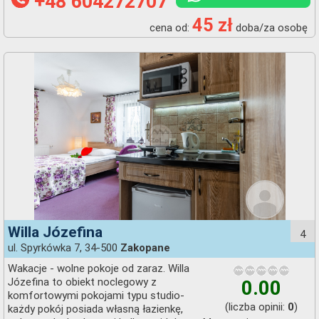
+48 604272707
45 zł
cena od:
doba/za osobę
Willa Józefina
4
ul. Spyrkówka 7, 34-500
Zakopane
Wakacje - wolne pokoje od zaraz. Willa
Józefina to obiekt noclegowy z
0.00
komfortowymi pokojami typu studio-
(liczba opinii:
)
0
każdy pokój posiada własną łazienkę,