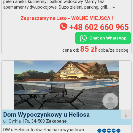
pełen aneks kuchenny i balkon widokowy. Mamy też
apartamenty dwupokojowe. Dużo zieleni, parking, grill.....
»
Zapraszamy na Lato - WOLNE MIEJSCA !
+48 602 660 965
85 zł
cena od:
doba/za osobę
Dom Wypoczynkowy u Heliosa
5
ul. Cyrhla 17e, 34-500
Zakopane
DW u Heliosa to świetna baza wypadowa