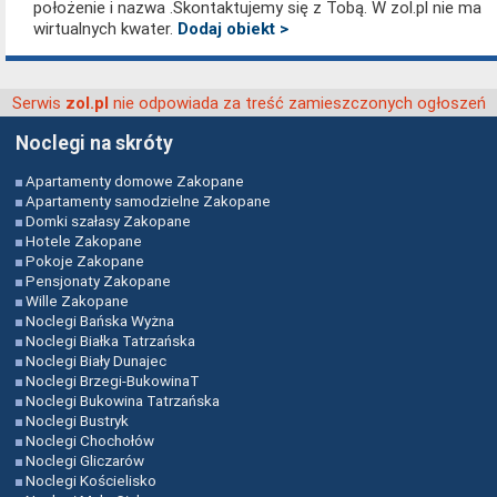
położenie i nazwa .Skontaktujemy się z Tobą. W zol.pl nie ma
wirtualnych kwater.
Dodaj obiekt >
Serwis
nie odpowiada za treść zamieszczonych ogłoszeń
zol.pl
Noclegi na skróty
Apartamenty domowe Zakopane
Apartamenty samodzielne Zakopane
Domki szałasy Zakopane
Hotele Zakopane
Pokoje Zakopane
Pensjonaty Zakopane
Wille Zakopane
Noclegi Bańska Wyżna
Noclegi Białka Tatrzańska
Noclegi Biały Dunajec
Noclegi Brzegi-BukowinaT
Noclegi Bukowina Tatrzańska
Noclegi Bustryk
Noclegi Chochołów
Noclegi Gliczarów
Noclegi Kościelisko