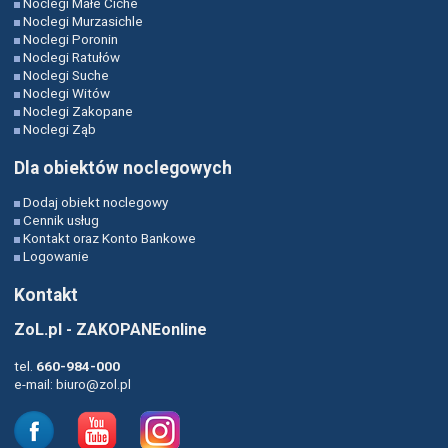
Noclegi Małe Ciche
Noclegi Murzasichle
Noclegi Poronin
Noclegi Ratułów
Noclegi Suche
Noclegi Witów
Noclegi Zakopane
Noclegi Ząb
Dla obiektów noclegowych
Dodaj obiekt noclegowy
Cennik usług
Kontakt oraz Konto Bankowe
Logowanie
Kontakt
ZoL.pl - ZAKOPANEonline
tel.
660-984-000
e-mail:
biuro@zol.pl