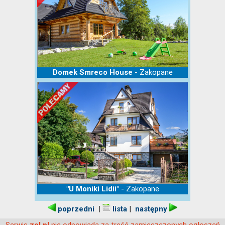
- Zakopane
Domek Smreco House
- Zakopane
"U Moniki Lidii"
|
|
poprzedni
lista
następny
Serwis
nie odpowiada za treść zamieszczonych ogłoszeń
zol.pl