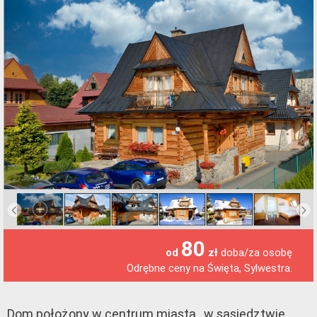
80
doba/za osobę
od
zł
Odrębne ceny na Święta, Sylwestra.
Dom położony w centrum miasta , w sąsiedztwie