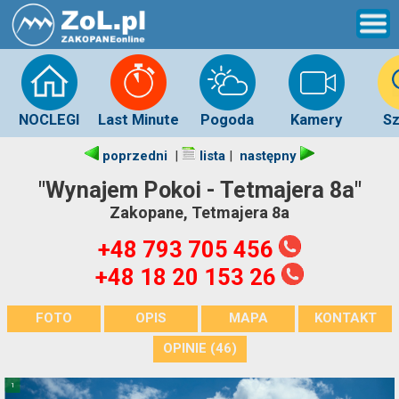
NOCLEGI
Last Minute
Pogoda
Kamery
Sz
|
|
poprzedni
lista
następny
"Wynajem Pokoi - Tetmajera 8a"
Zakopane, Tetmajera 8a
+48 793 705 456
+48 18 20 153 26
FOTO
OPIS
MAPA
KONTAKT
OPINIE (46)
1