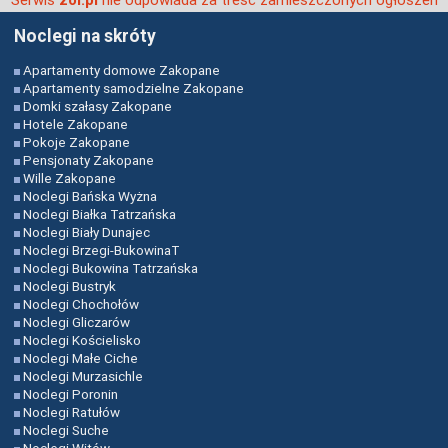
Noclegi na skróty
Apartamenty domowe Zakopane
Apartamenty samodzielne Zakopane
Domki szałasy Zakopane
Hotele Zakopane
Pokoje Zakopane
Pensjonaty Zakopane
Wille Zakopane
Noclegi Bańska Wyżna
Noclegi Białka Tatrzańska
Noclegi Biały Dunajec
Noclegi Brzegi-BukowinaT
Noclegi Bukowina Tatrzańska
Noclegi Bustryk
Noclegi Chochołów
Noclegi Gliczarów
Noclegi Kościelisko
Noclegi Małe Ciche
Noclegi Murzasichle
Noclegi Poronin
Noclegi Ratułów
Noclegi Suche
Noclegi Witów