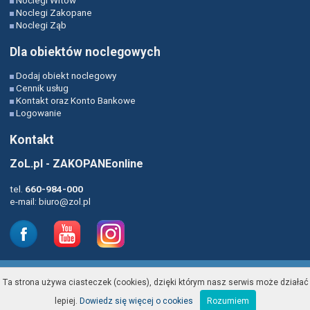
Noclegi Zakopane
Noclegi Ząb
Dla obiektów noclegowych
Dodaj obiekt noclegowy
Cennik usług
Kontakt oraz Konto Bankowe
Logowanie
Kontakt
ZoL.pl - ZAKOPANEonline
tel.
660-984-000
e-mail:
biuro@zol.pl
RODO-Polityka Prywatności
Ta strona używa ciasteczek (cookies), dzięki którym nasz serwis może działać
©2002-
ZAKOPANEonline.pl
lepiej.
Dowiedz się więcej o cookies
Rozumiem
Wszelkie prawa zastrzeżone