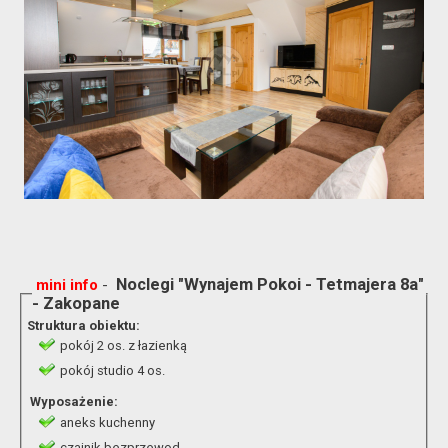
-
Noclegi "Wynajem Pokoi - Tetmajera 8a"
mini info
- Zakopane
Struktura obiektu:
pokój 2 os. z łazienką
pokój studio 4 os.
Wyposażenie:
aneks kuchenny
czajnik bezprzewod.