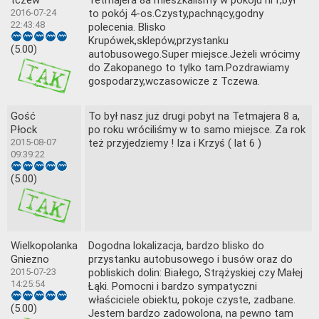
2016-07-24
to pokój 4-os.Czysty,pachnący,godny
22:43:48
polecenia. Blisko
Krupówek,sklepów,przystanku
(5.00)
autobusowego.Super miejsce.Jeżeli wrócimy
do Zakopanego to tylko tam.Pozdrawiamy
gospodarzy,wczasowicze z Tczewa.
Gość
To był nasz już drugi pobyt na Tetmajera 8 a,
Płock
po roku wróciliśmy w to samo miejsce. Za rok
2015-08-07
też przyjedziemy ! Iza i Krzyś ( lat 6 )
09:39:22
(5.00)
Wielkopolanka
Dogodna lokalizacja, bardzo blisko do
Gniezno
przystanku autobusowego i busów oraz do
2015-07-23
pobliskich dolin: Białego, Strążyskiej czy Małej
14:25:54
Łąki. Pomocni i bardzo sympatyczni
właściciele obiektu, pokoje czyste, zadbane.
(5.00)
Jestem bardzo zadowolona, na pewno tam