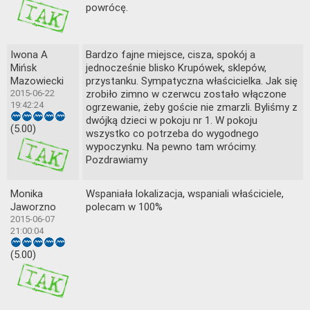
powrócę.
Iwona A
Bardzo fajne miejsce, cisza, spokój a
Mińsk
jednocześnie blisko Krupówek, sklepów,
Mazowiecki
przystanku. Sympatyczna właścicielka. Jak się
2015-06-22
zrobiło zimno w czerwcu zostało włączone
19:42:24
ogrzewanie, żeby goście nie zmarzli. Byliśmy z
dwójką dzieci w pokoju nr 1. W pokoju
(5.00)
wszystko co potrzeba do wygodnego
wypoczynku. Na pewno tam wrócimy.
Pozdrawiamy
Monika
Wspaniała lokalizacja, wspaniali właściciele,
Jaworzno
polecam w 100%
2015-06-07
21:00:04
(5.00)