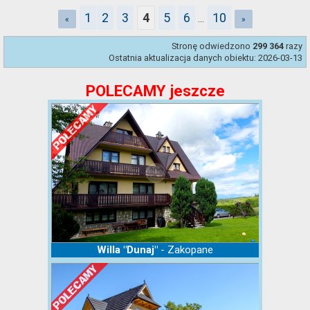
1
2
3
5
6
10
4
...
«
»
Stronę odwiedzono
razy
299 364
Ostatnia aktualizacja danych obiektu: 2026-03-13
POLECAMY jeszcze
- Zakopane
Willa "Dunaj"