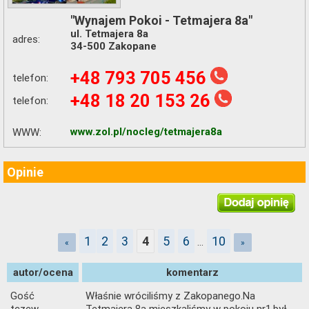
"Wynajem Pokoi - Tetmajera 8a"
ul. Tetmajera 8a
adres:
34-500 Zakopane
+48 793 705 456
telefon:
+48 18 20 153 26
telefon:
WWW:
www.zol.pl/nocleg/tetmajera8a
Opinie
1
2
3
5
6
10
4
...
«
»
autor/ocena
komentarz
Gość
Właśnie wróciliśmy z Zakopanego.Na
tczew
Tetmajera 8a mieszkaliśmy w pokoju nr1,był