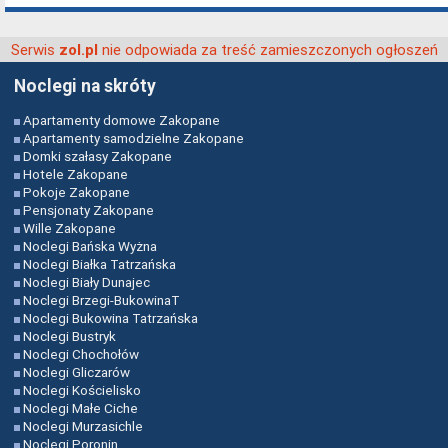
Serwis
nie odpowiada za treść zamieszczonych ogłoszeń
zol.pl
Noclegi na skróty
Apartamenty domowe Zakopane
Apartamenty samodzielne Zakopane
Domki szałasy Zakopane
Hotele Zakopane
Pokoje Zakopane
Pensjonaty Zakopane
Wille Zakopane
Noclegi Bańska Wyżna
Noclegi Białka Tatrzańska
Noclegi Biały Dunajec
Noclegi Brzegi-BukowinaT
Noclegi Bukowina Tatrzańska
Noclegi Bustryk
Noclegi Chochołów
Noclegi Gliczarów
Noclegi Kościelisko
Noclegi Małe Ciche
Noclegi Murzasichle
Noclegi Poronin