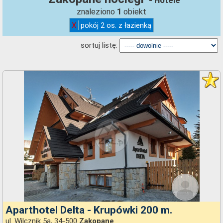
- Hotele
znaleziono
obiekt
1
X
pokój 2 os. z łazienką
sortuj listę:
Aparthotel Delta - Krupówki 200 m.
ul. Wilcznik 5a, 34-500
Zakopane