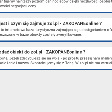
ntujemy najniższy poziom cen noclegów dzięki możliwości osobiste
wości negocjacji ceny.
jest i czym się zajmuje zol.pl - ZAKOPANEonline ?
l to internetowa baza turystyczna zajmująca się udostępnianiem o
szczone w bazie obiekty zostały zweryfikowane.
odać obiekt do zol.pl - ZAKOPANEonline ?
oste, Jeżeli zdecydujesz się na wpis - po prostu prześlij nam mailem
położenie i nazwa .Skontaktujemy się z Tobą. W zol.pl nie ma wirtua