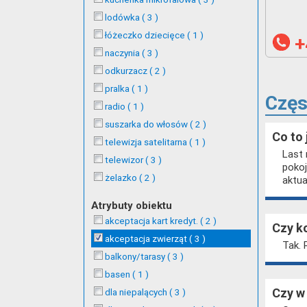
lodówka ( 3 )
łóżeczko dziecięce ( 1 )
+
naczynia ( 3 )
odkurzacz ( 2 )
pralka ( 1 )
Częs
radio ( 1 )
suszarka do włosów ( 2 )
Co to 
telewizja satelitarna ( 1 )
Last 
telewizor ( 3 )
pokoj
żelazko ( 2 )
aktua
Atrybuty obiektu
akceptacja kart kredyt. ( 2 )
Czy k
akceptacja zwierząt ( 3 )
Tak. 
balkony/tarasy ( 3 )
basen ( 1 )
dla niepalących ( 3 )
Czy w