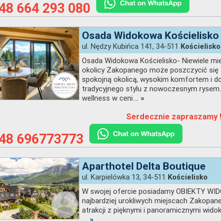
48 664 293 080
Osada Widokowa Kościelisko
ul. Nędzy Kubińca 141, 34-511
Kościelisko
Osada Widokowa Kościelisko- Niewiele mie
okolicy Zakopanego może poszczycić się ta
spokojną okolicą, wysokim komfortem i 
tradycyjnego stylu z nowoczesnym rysem.
wellness w ceni....
»
Serdecznie zapraszamy 
48 696773773
Aparthotel Delta Boutique
ul. Karpielówka 13, 34-511
Kościelisko
W swojej ofercie posiadamy OBIEKTY W
najbardziej urokliwych miejscach Zakopane
atrakcji z pięknymi i panoramicznymi widok
....
»