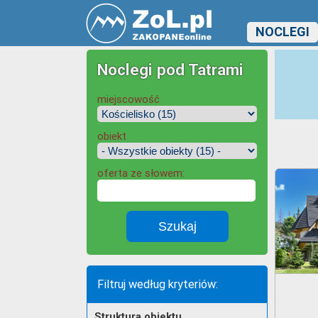
NOCLEGI
Noclegi pod Tatrami
miejscowość
obiekt
oferta ze słowem:
Filtruj według kryteriów:
Struktura obiektu