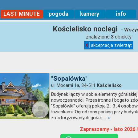
LAST MINUTE
pogoda
kamery
info
Kościelisko noclegi
- Wszys
znaleziono
obiekty
3
X
akceptacja zwierząt
"Sopalówka"
ul. Mocarni 1a, 34-511
Kościelisko
Budynek łączy w sobie elementy góralskiej t
nowoczesności. Przestronne i bogato zdo
"Sopalówki" oferują pokoje 2 , 3 ,4 osobow
łazienkami. Ogrodzony parking przy budyn
zmotoryzowanych gości.....
»
Zapraszamy - lato 2026 !