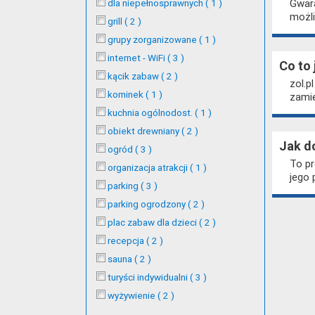
dla niepełnosprawnych ( 1 )
Gwara
możli
grill ( 2 )
grupy zorganizowane ( 1 )
internet - WiFi ( 3 )
Co to 
kącik zabaw ( 2 )
zol.p
kominek ( 1 )
zamie
kuchnia ogólnodost. ( 1 )
obiekt drewniany ( 2 )
Jak d
ogród ( 3 )
To pr
organizacja atrakcji ( 1 )
jego 
parking ( 3 )
parking ogrodzony ( 2 )
plac zabaw dla dzieci ( 2 )
recepcja ( 2 )
sauna ( 2 )
turyści indywidualni ( 3 )
wyżywienie ( 2 )