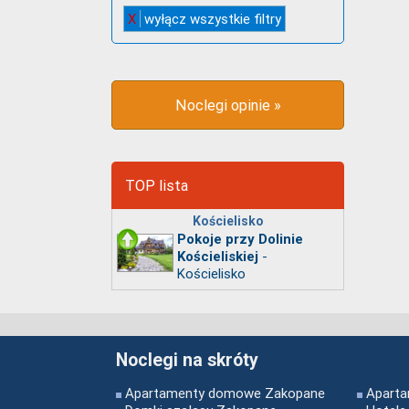
X
wyłącz wszystkie filtry
Noclegi opinie »
TOP lista
Kościelisko
Pokoje przy Dolinie
-
Kościeliskiej
Kościelisko
Noclegi na skróty
Apartamenty domowe Zakopane
Aparta