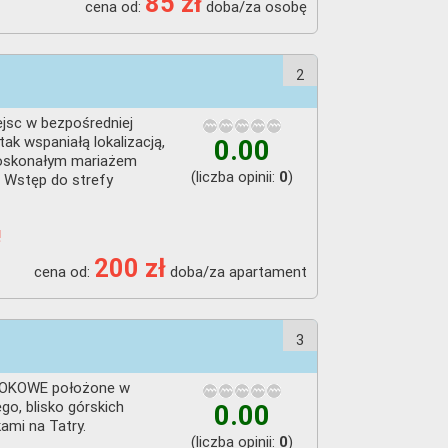
85 zł
cena od:
doba/za osobę
2
jsc w bezpośredniej
k wspaniałą lokalizacją,
0.00
doskonałym mariażem
(liczba opinii:
)
0
 Wstęp do strefy
!
200 zł
cena od:
doba/za apartament
3
IDOKOWE położone w
go, blisko górskich
0.00
ami na Tatry.
(liczba opinii:
)
0