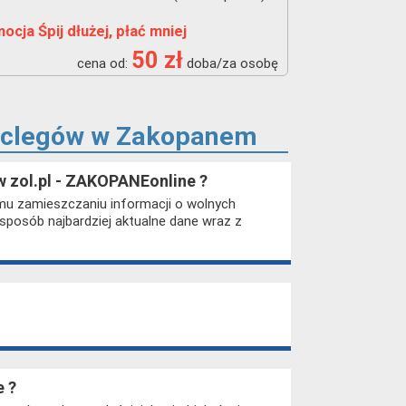
ocja Śpij dłużej, płać mniej
50 zł
cena od:
doba/za osobę
noclegów w Zakopanem
 w zol.pl - ZAKOPANEonline ?
mu zamieszczaniu informacji o wolnych
 sposób najbardziej aktualne dane wraz z
e ?