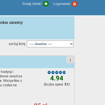
Dodaj obiekt
Logowanie
tkie obiekty
sortuj listę:
1
radycji i
bione wnętrza
4.94
e. Wszystkie z
(liczba opinii:
)
51
ku czeka na