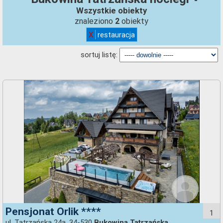
-
Wszystkie obiekty
znaleziono
obiekty
2
X
restauracja
sortuj listę:
Pensjonat Orlik ****
1
ul. Tatrzańska 24a, 34-530
Bukowina Tatrzańska