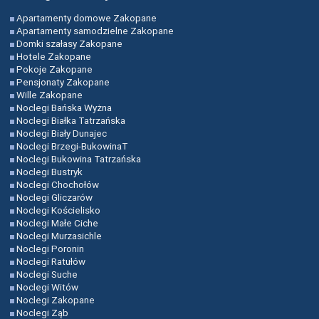
Apartamenty domowe Zakopane
Apartamenty samodzielne Zakopane
Domki szałasy Zakopane
Hotele Zakopane
Pokoje Zakopane
Pensjonaty Zakopane
Wille Zakopane
Noclegi Bańska Wyżna
Noclegi Białka Tatrzańska
Noclegi Biały Dunajec
Noclegi Brzegi-BukowinaT
Noclegi Bukowina Tatrzańska
Noclegi Bustryk
Noclegi Chochołów
Noclegi Gliczarów
Noclegi Kościelisko
Noclegi Małe Ciche
Noclegi Murzasichle
Noclegi Poronin
Noclegi Ratułów
Noclegi Suche
Noclegi Witów
Noclegi Zakopane
Noclegi Ząb