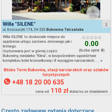
Willa "SILENE"
2
ul. Kościuszki 174, 34-530
Bukowina Tatrzańska
Willa SILENE to doskonałe miejsce do
spędzenia urlopu zarówno zimowego jak i
0.00
letniego.
(liczba opinii:
)
0
Usytuowana jest w górnej części
Bukowiny, niedaleko "Klina", w bezpośrednim sąsiedztwie
kompleksu kolei krzesełkowej i 8 wyciągów narciarskich.......
»
Blisko Term Bukovina, stacji narciarskich oraz szlaków
turystycznych
+48 18 20 00 635
110 zł
cena od:
doba/os.ze śniadaniem
Często zadawane pytania dotyczące