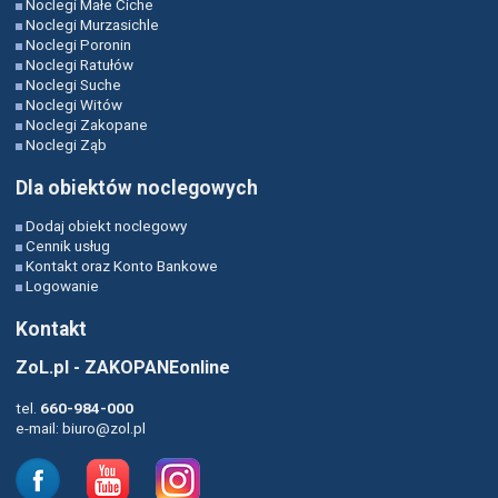
Noclegi Małe Ciche
Noclegi Murzasichle
Noclegi Poronin
Noclegi Ratułów
Noclegi Suche
Noclegi Witów
Noclegi Zakopane
Noclegi Ząb
Dla obiektów noclegowych
Dodaj obiekt noclegowy
Cennik usług
Kontakt oraz Konto Bankowe
Logowanie
Kontakt
ZoL.pl - ZAKOPANEonline
tel.
660-984-000
e-mail:
biuro@zol.pl